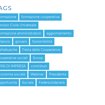
AGS
ormazione
formazione cooperativa
rvizio Civile Universale
ormazione amministratori
aggiornamento
ilancio
giovani
Sostenibilità
attebusche
Festa delle Cooperative
ooperative sociali
Scoop
RISI DI IMPRESA
contributi
conomia sociale
Webinar
Presidente
pportunità
Sociale
Federsolidarietà