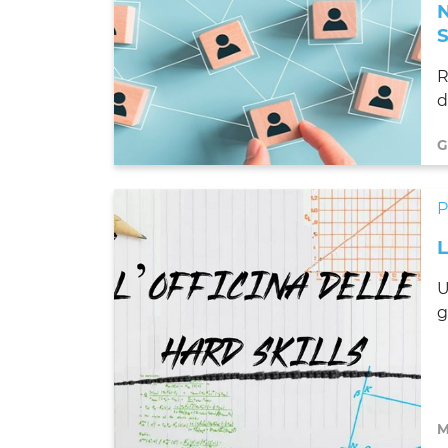
R
d
G
U
g
M