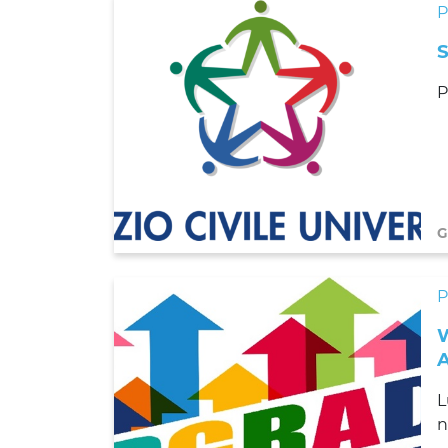
P
G
L
n