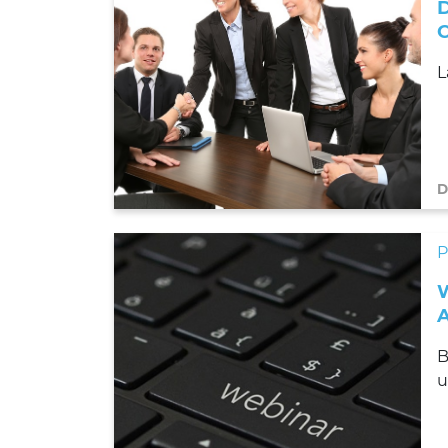
L
D
B
u