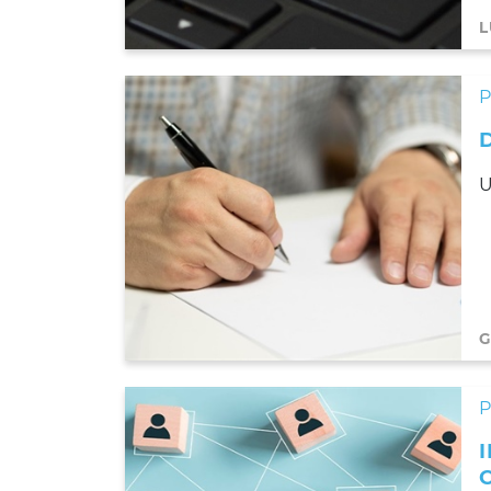
L
U
G