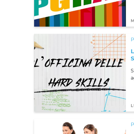
M
S
a
L