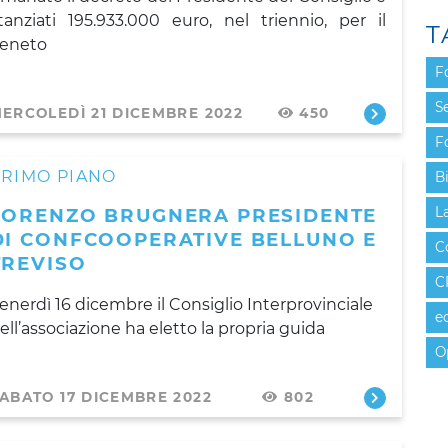
tanziati 195.933.000 euro, nel triennio, per il
T
eneto
F
Se
ERCOLEDÌ 21 DICEMBRE 2022
450
F
PRIMO PIANO
B
LORENZO BRUGNERA PRESIDENTE
L
DI CONFCOOPERATIVE BELLUNO E
C
TREVISO
C
enerdì 16 dicembre il Consiglio Interprovinciale
e
ell’associazione ha eletto la propria guida
O
ABATO 17 DICEMBRE 2022
802