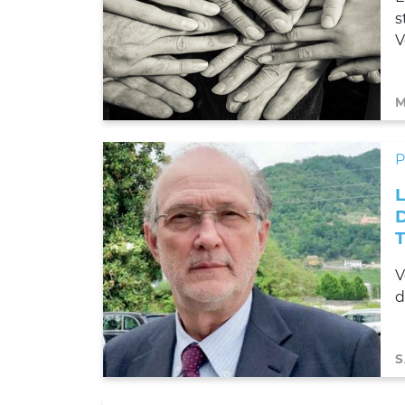
s
V
M
V
d
S