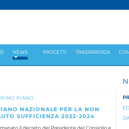
ZI
NEWS
PROGETTI
TRASPARENZA
CON
N
PR
PRIMO PIANO
ED
PIANO NAZIONALE PER LA NON
AUTO SUFFICIENZA 2022-2024
DA
manato il decreto del Presidente del Consiglio e