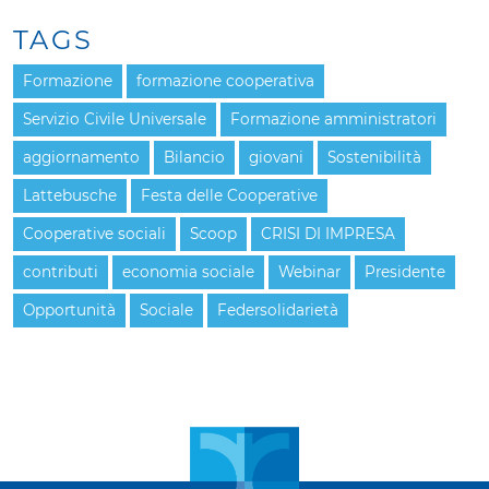
TAGS
Formazione
formazione cooperativa
Servizio Civile Universale
Formazione amministratori
aggiornamento
Bilancio
giovani
Sostenibilità
Lattebusche
Festa delle Cooperative
Cooperative sociali
Scoop
CRISI DI IMPRESA
contributi
economia sociale
Webinar
Presidente
Opportunità
Sociale
Federsolidarietà