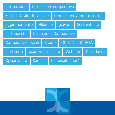
Formazione
formazione cooperativa
Servizio Civile Universale
Formazione amministratori
aggiornamento
Bilancio
giovani
Sostenibilità
Lattebusche
Festa delle Cooperative
Cooperative sociali
Scoop
CRISI DI IMPRESA
contributi
economia sociale
Webinar
Presidente
Opportunità
Sociale
Federsolidarietà