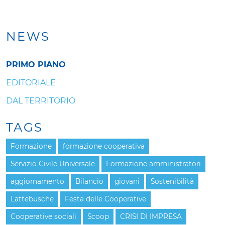
NEWS
PRIMO PIANO
EDITORIALE
DAL TERRITORIO
TAGS
Formazione
formazione cooperativa
Servizio Civile Universale
Formazione amministratori
aggiornamento
Bilancio
giovani
Sostenibilità
Lattebusche
Festa delle Cooperative
Cooperative sociali
Scoop
CRISI DI IMPRESA