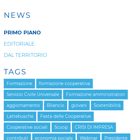
NEWS
PRIMO PIANO
EDITORIALE
DAL TERRITORIO
TAGS
Formazione
formazione cooperativa
Servizio Civile Universale
Formazione amministratori
aggiornamento
Bilancio
giovani
Sostenibilità
Lattebusche
Festa delle Cooperative
Cooperative sociali
Scoop
CRISI DI IMPRESA
contributi
economia sociale
Webinar
Presidente